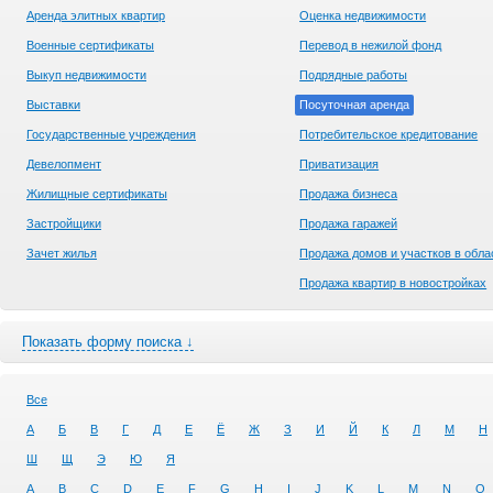
Аренда элитных квартир
Оценка недвижимости
Военные сертификаты
Перевод в нежилой фонд
Выкуп недвижимости
Подрядные работы
Выставки
Посуточная аренда
Государственные учреждения
Потребительское кредитование
Девелопмент
Приватизация
Жилищные сертификаты
Продажа бизнеса
Застройщики
Продажа гаражей
Зачет жилья
Продажа домов и участков в обла
Продажа квартир в новостройках
Показать форму поиска ↓
Все
А
Б
В
Г
Д
Е
Ё
Ж
З
И
Й
К
Л
М
Н
Ш
Щ
Э
Ю
Я
A
B
C
D
E
F
G
H
I
J
K
L
M
N
O