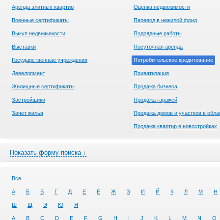
Аренда элитных квартир
Оценка недвижимости
Военные сертификаты
Перевод в нежилой фонд
Выкуп недвижимости
Подрядные работы
Выставки
Посуточная аренда
Государственные учреждения
Потребительское кредитование
Девелопмент
Приватизация
Жилищные сертификаты
Продажа бизнеса
Застройщики
Продажа гаражей
Зачет жилья
Продажа домов и участков в обла
Продажа квартир в новостройках
Показать форму поиска ↓
Все
А
Б
В
Г
Д
Е
Ё
Ж
З
И
Й
К
Л
М
Н
Ш
Щ
Э
Ю
Я
A
B
C
D
E
F
G
H
I
J
K
L
M
N
O