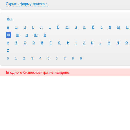
Скрыть форму поиска ↑
Все
А
Б
В
Г
Д
Е
Ё
Ж
З
И
Й
К
Л
М
Н
Ш
Щ
Э
Ю
Я
A
B
C
D
E
F
G
H
I
J
K
L
M
N
O
Z
0
1
2
3
4
5
6
7
8
9
Ни одного бизнес-центра не найдено