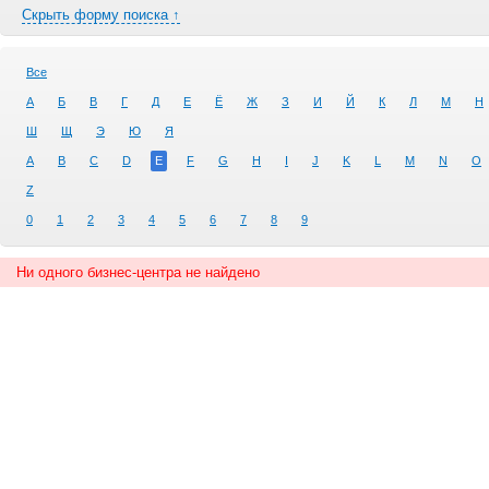
Скрыть форму поиска ↑
Все
А
Б
В
Г
Д
Е
Ё
Ж
З
И
Й
К
Л
М
Н
Ш
Щ
Э
Ю
Я
A
B
C
D
E
F
G
H
I
J
K
L
M
N
O
Z
0
1
2
3
4
5
6
7
8
9
Ни одного бизнес-центра не найдено