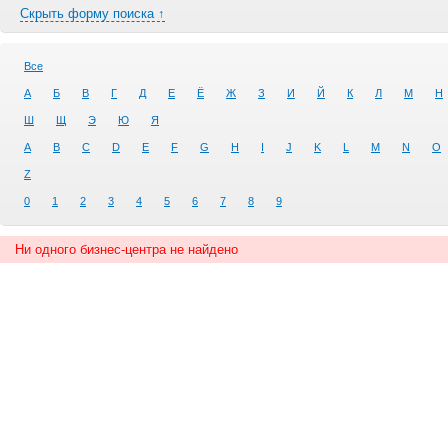
Скрыть форму поиска ↑
Все
А
Б
В
Г
Д
Е
Ё
Ж
З
И
Й
К
Л
М
Н
Ш
Щ
Э
Ю
Я
A
B
C
D
E
F
G
H
I
J
K
L
M
N
O
Z
0
1
2
3
4
5
6
7
8
9
Ни одного бизнес-центра не найдено