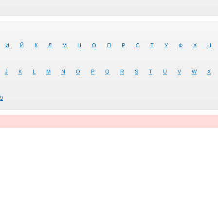
И
Й
К
Л
М
Н
О
П
Р
С
Т
У
Ф
Х
Ц
J
K
L
M
N
O
P
Q
R
S
T
U
V
W
X
9