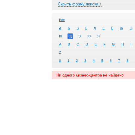
Скрыть форму поиска ↑
Все
А
Б
В
Г
Д
Е
Ё
Ж
З
Ш
Щ
Э
Ю
Я
A
B
C
D
E
F
G
H
I
Z
0
1
2
3
4
5
6
7
8
Ни одного бизнес-центра не найдено