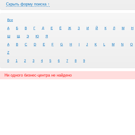
Скрыть форму поиска ↑
Все
А
Б
В
Г
Д
Е
Ё
Ж
З
И
Й
К
Л
М
Н
Ш
Щ
Э
Ю
Я
A
B
C
D
E
F
G
H
I
J
K
L
M
N
O
Z
0
1
2
3
4
5
6
7
8
9
Ни одного бизнес-центра не найдено