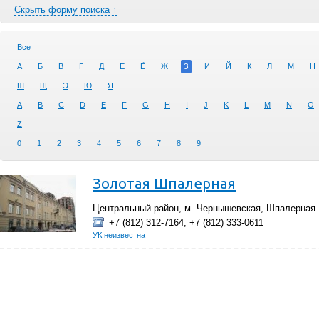
Скрыть форму поиска ↑
Все
А
Б
В
Г
Д
Е
Ё
Ж
З
И
Й
К
Л
М
Н
Ш
Щ
Э
Ю
Я
A
B
C
D
E
F
G
H
I
J
K
L
M
N
O
Z
0
1
2
3
4
5
6
7
8
9
Золотая Шпалерная
Центральный район, м. Чернышевская, Шпалерная ,
+7 (812) 312-7164, +7 (812) 333-0611
УК неизвестна