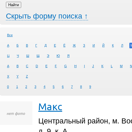
Скрыть форму поиска ↑
Все
А
Б
В
Г
Д
Е
Ё
Ж
З
И
Й
К
Л
Ц
Ч
Ш
Щ
Э
Ю
Я
A
B
C
D
E
F
G
H
I
J
K
L
M
X
Y
Z
0
1
2
3
4
5
6
7
8
9
Макс
Центральный район, м. Вос
д. 9, к. А