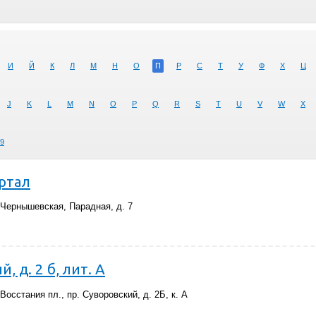
И
Й
К
Л
М
Н
О
П
Р
С
Т
У
Ф
Х
Ц
J
K
L
M
N
O
P
Q
R
S
T
U
V
W
X
9
ртал
 Чернышевская, Парадная, д. 7
, д. 2 б, лит. А
осстания пл., пр. Суворовский, д. 2Б, к. А