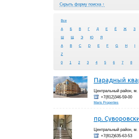
Скрыть форму поиска ↑
Все
А
Б
В
Г
Д
Е
Ё
Ж
З
Ш
Щ
Э
Ю
Я
A
B
C
D
E
F
G
H
I
Z
0
1
2
3
4
5
6
7
8
Парадный ква
Центральный район, м.
+7(812)346-59-00
Maris Properties
пр. Суворовский
Центральный район, м. В
+7(812)635-63-53