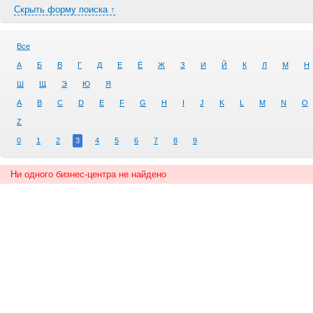
Скрыть форму поиска ↑
Все
А
Б
В
Г
Д
Е
Ё
Ж
З
И
Й
К
Л
М
Н
Ш
Щ
Э
Ю
Я
A
B
C
D
E
F
G
H
I
J
K
L
M
N
O
Z
0
1
2
3
4
5
6
7
8
9
Ни одного бизнес-центра не найдено