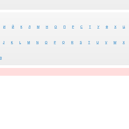
И
Й
К
Л
М
Н
О
П
Р
С
Т
У
Ф
Х
Ц
J
K
L
M
N
O
P
Q
R
S
T
U
V
W
X
9