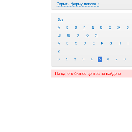
Скрыть форму поиска ↑
Все
А
Б
В
Г
Д
Е
Ё
Ж
З
Ш
Щ
Э
Ю
Я
A
B
C
D
E
F
G
H
I
Z
0
1
2
3
4
5
6
7
8
Ни одного бизнес-центра не найдено