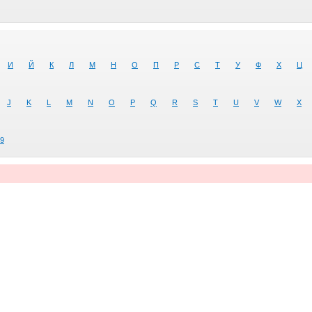
И
Й
К
Л
М
Н
О
П
Р
С
Т
У
Ф
Х
Ц
J
K
L
M
N
O
P
Q
R
S
T
U
V
W
X
9