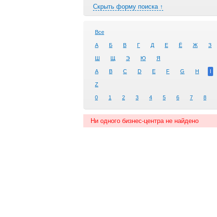
Скрыть форму поиска ↑
Все
А
Б
В
Г
Д
Е
Ё
Ж
З
Ш
Щ
Э
Ю
Я
A
B
C
D
E
F
G
H
I
Z
0
1
2
3
4
5
6
7
8
Ни одного бизнес-центра не найдено