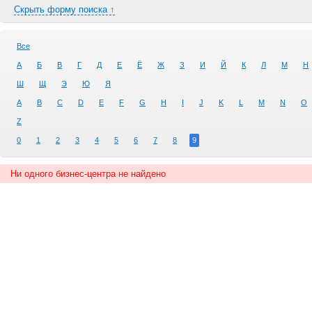
Скрыть форму поиска ↑
Все
А
Б
В
Г
Д
Е
Ё
Ж
З
И
Й
К
Л
М
Н
Ш
Щ
Э
Ю
Я
A
B
C
D
E
F
G
H
I
J
K
L
M
N
O
Z
0
1
2
3
4
5
6
7
8
9
Ни одного бизнес-центра не найдено