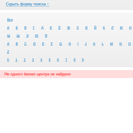
Скрыть форму поиска ↑
Все
А
Б
В
Г
Д
Е
Ё
Ж
З
И
Й
К
Л
М
Н
Ш
Щ
Э
Ю
Я
A
B
C
D
E
F
G
H
I
J
K
L
M
N
O
Z
0
1
2
3
4
5
6
7
8
9
Ни одного бизнес-центра не найдено