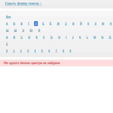
Скрыть форму поиска ↑
Все
А
Б
В
Г
Д
Е
Ё
Ж
З
И
Й
К
Л
М
Н
Ш
Щ
Э
Ю
Я
A
B
C
D
E
F
G
H
I
J
K
L
M
N
O
Z
0
1
2
3
4
5
6
7
8
9
Ни одного бизнес-центра не найдено