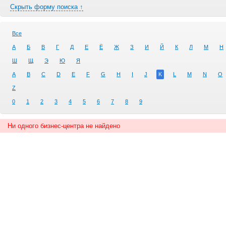
Скрыть форму поиска ↑
Все
А
Б
В
Г
Д
Е
Ё
Ж
З
И
Й
К
Л
М
Н
Ш
Щ
Э
Ю
Я
A
B
C
D
E
F
G
H
I
J
K
L
M
N
O
Z
0
1
2
3
4
5
6
7
8
9
Ни одного бизнес-центра не найдено