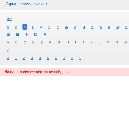
Скрыть форму поиска ↑
Все
А
Б
В
Г
Д
Е
Ё
Ж
З
И
Й
К
Л
М
Н
Ш
Щ
Э
Ю
Я
A
B
C
D
E
F
G
H
I
J
K
L
M
N
O
Z
0
1
2
3
4
5
6
7
8
9
Ни одного бизнес-центра не найдено