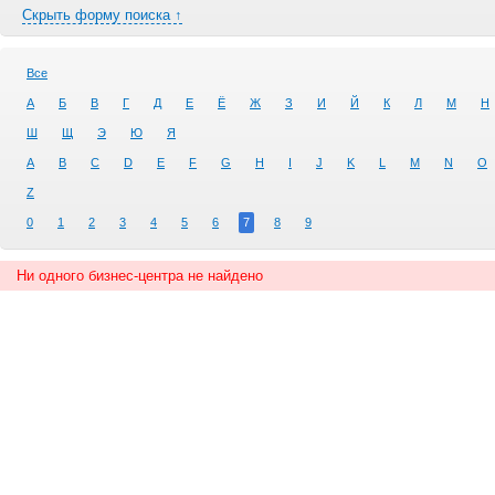
Скрыть форму поиска ↑
Все
А
Б
В
Г
Д
Е
Ё
Ж
З
И
Й
К
Л
М
Н
Ш
Щ
Э
Ю
Я
A
B
C
D
E
F
G
H
I
J
K
L
M
N
O
Z
0
1
2
3
4
5
6
7
8
9
Ни одного бизнес-центра не найдено