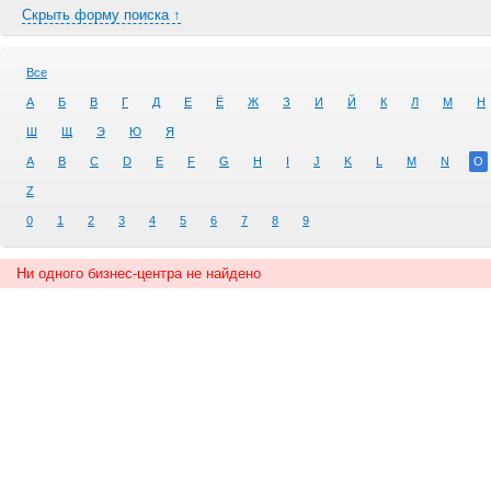
Скрыть форму поиска ↑
Все
А
Б
В
Г
Д
Е
Ё
Ж
З
И
Й
К
Л
М
Н
Ш
Щ
Э
Ю
Я
A
B
C
D
E
F
G
H
I
J
K
L
M
N
O
Z
0
1
2
3
4
5
6
7
8
9
Ни одного бизнес-центра не найдено