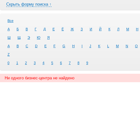
Скрыть форму поиска ↑
Все
А
Б
В
Г
Д
Е
Ё
Ж
З
И
Й
К
Л
М
Н
Ш
Щ
Э
Ю
Я
A
B
C
D
E
F
G
H
I
J
K
L
M
N
O
Z
0
1
2
3
4
5
6
7
8
9
Ни одного бизнес-центра не найдено