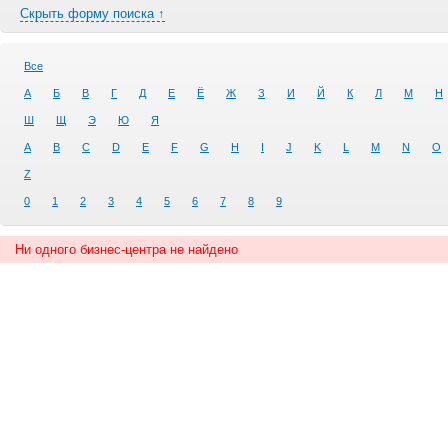
Скрыть форму поиска ↑
Все
А
Б
В
Г
Д
Е
Ё
Ж
З
И
Й
К
Л
М
Н
Ш
Щ
Э
Ю
Я
A
B
C
D
E
F
G
H
I
J
K
L
M
N
O
Z
0
1
2
3
4
5
6
7
8
9
Ни одного бизнес-центра не найдено