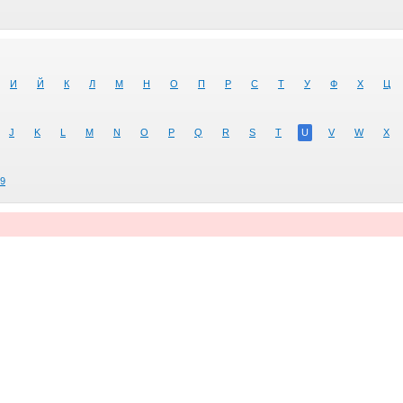
И
Й
К
Л
М
Н
О
П
Р
С
Т
У
Ф
Х
Ц
J
K
L
M
N
O
P
Q
R
S
T
U
V
W
X
9