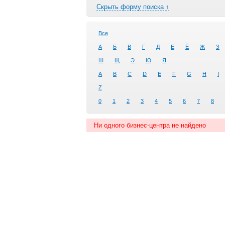
Скрыть форму поиска ↑
Все
А
Б
В
Г
Д
Е
Ё
Ж
З
Ш
Щ
Э
Ю
Я
A
B
C
D
E
F
G
H
I
Z
0
1
2
3
4
5
6
7
8
Ни одного бизнес-центра не найдено