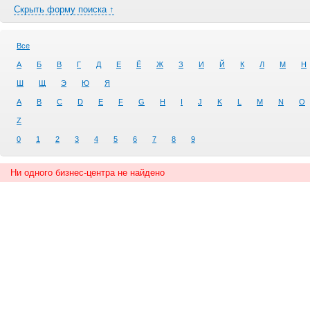
Скрыть форму поиска ↑
Все
А
Б
В
Г
Д
Е
Ё
Ж
З
И
Й
К
Л
М
Н
Ш
Щ
Э
Ю
Я
A
B
C
D
E
F
G
H
I
J
K
L
M
N
O
Z
0
1
2
3
4
5
6
7
8
9
Ни одного бизнес-центра не найдено