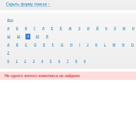
Скрыть форму поиска ↑
Все
А
Б
В
Г
Д
Е
Ё
Ж
З
И
Й
К
Л
М
Н
Ш
Щ
Э
Ю
Я
A
B
C
D
E
F
G
H
I
J
K
L
M
N
O
Z
0
1
2
3
4
5
6
7
8
9
Ни одного жилого комплекса не найдено