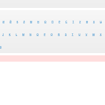
И
Й
К
Л
М
Н
О
П
Р
С
Т
У
Ф
Х
Ц
J
K
L
M
N
O
P
Q
R
S
T
U
V
W
X
9