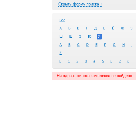
Скрыть форму поиска ↑
Все
А
Б
В
Г
Д
Е
Ё
Ж
З
Ш
Щ
Э
Ю
Я
A
B
C
D
E
F
G
H
I
Z
0
1
2
3
4
5
6
7
8
Ни одного жилого комплекса не найдено