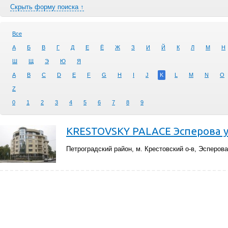
Скрыть форму поиска ↑
Все
А
Б
В
Г
Д
Е
Ё
Ж
З
И
Й
К
Л
М
Н
Ш
Щ
Э
Ю
Я
A
B
C
D
E
F
G
H
I
J
K
L
M
N
O
Z
0
1
2
3
4
5
6
7
8
9
KRESTOVSKY PALACE Эсперова ул.
Петроградский район, м. Крестовский о-в, Эсперова,