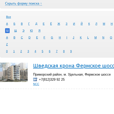
Скрыть форму поиска ↑
Все
А
Б
В
Г
Д
Е
Ё
Ж
З
И
Й
К
Л
М
Н
Ш
Щ
Э
Ю
Я
A
B
C
D
E
F
G
H
I
J
K
L
M
N
O
Z
0
1
2
3
4
5
6
7
8
9
Шведская крона Фермское шос
Приморский район, м. Удельная, Фермское шоссе
+7(812)329 92 25
NCC