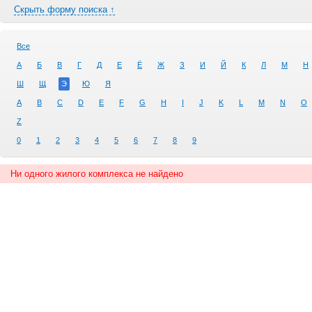
Скрыть форму поиска ↑
Все
А
Б
В
Г
Д
Е
Ё
Ж
З
И
Й
К
Л
М
Н
Ш
Щ
Э
Ю
Я
A
B
C
D
E
F
G
H
I
J
K
L
M
N
O
Z
0
1
2
3
4
5
6
7
8
9
Ни одного жилого комплекса не найдено