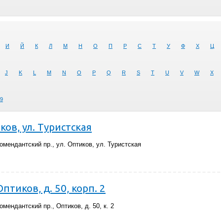
И
Й
К
Л
М
Н
О
П
Р
С
Т
У
Ф
Х
Ц
J
K
L
M
N
O
P
Q
R
S
T
U
V
W
X
9
ков, ул. Туристская
омендантский пр., ул. Оптиков, ул. Туристская
птиков, д. 50, корп. 2
мендантский пр., Оптиков, д. 50, к. 2