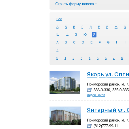
Скрыть форму поиска ↑
Все
А
Б
В
Г
Д
Е
Ё
Ж
З
Ш
Щ
Э
Ю
Я
A
B
C
D
E
F
G
H
I
Z
0
1
2
3
4
5
6
7
8
Якорь ул. Опти
Приморский район, м. К
336-0-336, 335-0-335
Лидер Групп
Янтарный ул. О
Приморский район, м. Ко
(812)777-99-11