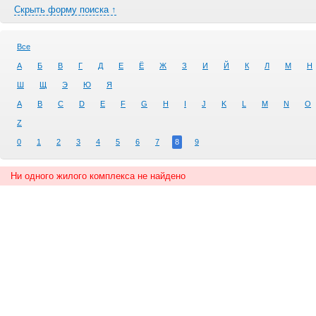
Скрыть форму поиска ↑
Все
А
Б
В
Г
Д
Е
Ё
Ж
З
И
Й
К
Л
М
Н
Ш
Щ
Э
Ю
Я
A
B
C
D
E
F
G
H
I
J
K
L
M
N
O
Z
0
1
2
3
4
5
6
7
8
9
Ни одного жилого комплекса не найдено