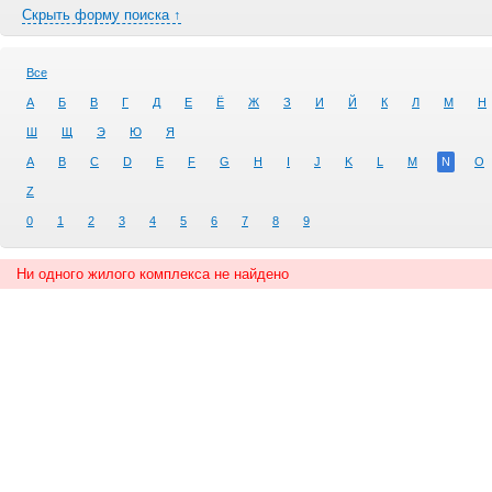
Скрыть форму поиска ↑
Все
А
Б
В
Г
Д
Е
Ё
Ж
З
И
Й
К
Л
М
Н
Ш
Щ
Э
Ю
Я
A
B
C
D
E
F
G
H
I
J
K
L
M
N
O
Z
0
1
2
3
4
5
6
7
8
9
Ни одного жилого комплекса не найдено