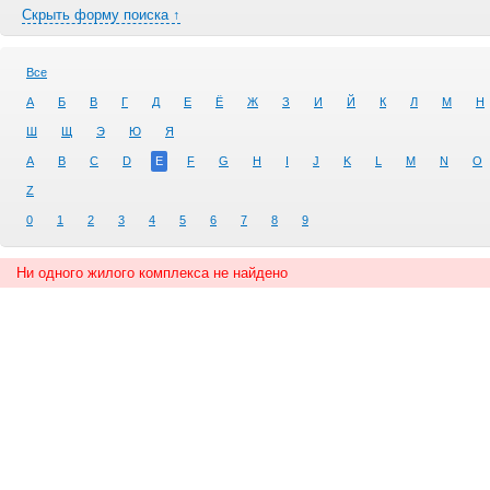
Скрыть форму поиска ↑
Все
А
Б
В
Г
Д
Е
Ё
Ж
З
И
Й
К
Л
М
Н
Ш
Щ
Э
Ю
Я
A
B
C
D
E
F
G
H
I
J
K
L
M
N
O
Z
0
1
2
3
4
5
6
7
8
9
Ни одного жилого комплекса не найдено