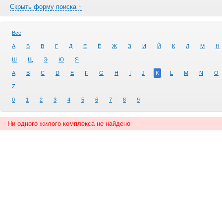
Скрыть форму поиска ↑
Все
А
Б
В
Г
Д
Е
Ё
Ж
З
И
Й
К
Л
М
Н
Ш
Щ
Э
Ю
Я
A
B
C
D
E
F
G
H
I
J
K
L
M
N
O
Z
0
1
2
3
4
5
6
7
8
9
Ни одного жилого комплекса не найдено