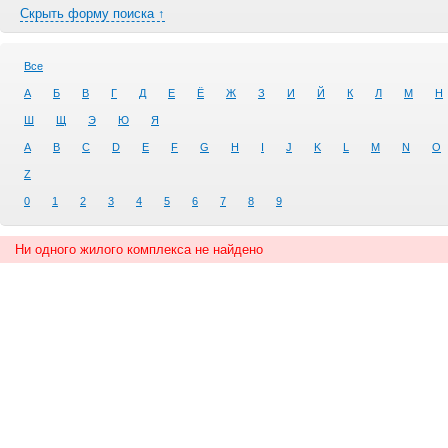
Скрыть форму поиска ↑
Все
А
Б
В
Г
Д
Е
Ё
Ж
З
И
Й
К
Л
М
Н
Ш
Щ
Э
Ю
Я
A
B
C
D
E
F
G
H
I
J
K
L
M
N
O
Z
0
1
2
3
4
5
6
7
8
9
Ни одного жилого комплекса не найдено