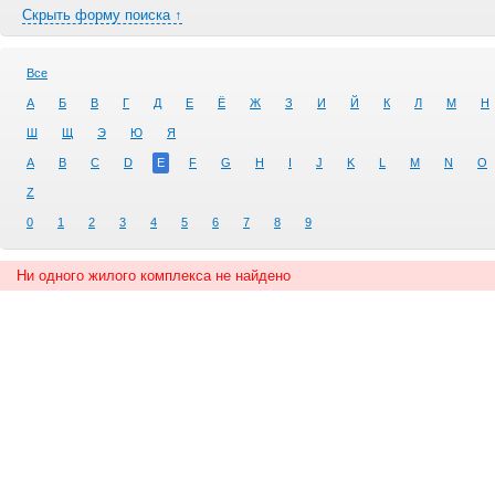
Скрыть форму поиска ↑
Все
А
Б
В
Г
Д
Е
Ё
Ж
З
И
Й
К
Л
М
Н
Ш
Щ
Э
Ю
Я
A
B
C
D
E
F
G
H
I
J
K
L
M
N
O
Z
0
1
2
3
4
5
6
7
8
9
Ни одного жилого комплекса не найдено