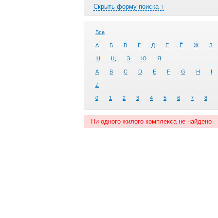
Скрыть форму поиска ↑
Все
А
Б
В
Г
Д
Е
Ё
Ж
З
Ш
Щ
Э
Ю
Я
A
B
C
D
E
F
G
H
I
Z
0
1
2
3
4
5
6
7
8
Ни одного жилого комплекса не найдено