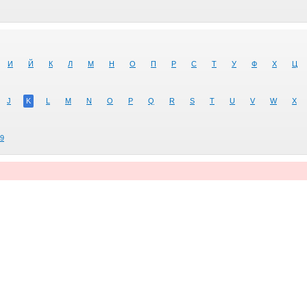
И
Й
К
Л
М
Н
О
П
Р
С
Т
У
Ф
Х
Ц
J
K
L
M
N
O
P
Q
R
S
T
U
V
W
X
9