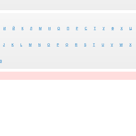
И
Й
К
Л
М
Н
О
П
Р
С
Т
У
Ф
Х
Ц
J
K
L
M
N
O
P
Q
R
S
T
U
V
W
X
9