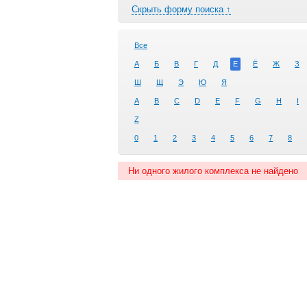
Скрыть форму поиска ↑
Все
А
Б
В
Г
Д
Е
Ё
Ж
З
Ш
Щ
Э
Ю
Я
A
B
C
D
E
F
G
H
I
Z
0
1
2
3
4
5
6
7
8
Ни одного жилого комплекса не найдено