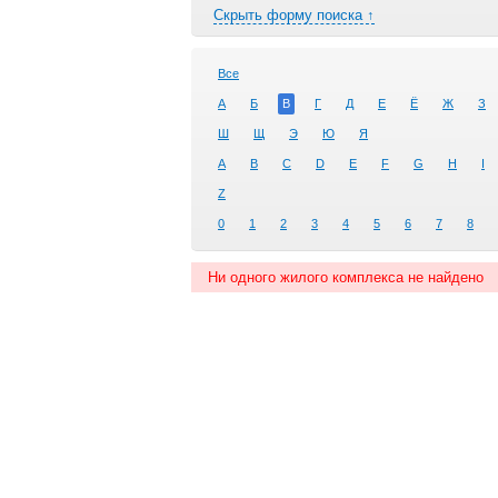
Скрыть форму поиска ↑
Все
А
Б
В
Г
Д
Е
Ё
Ж
З
Ш
Щ
Э
Ю
Я
A
B
C
D
E
F
G
H
I
Z
0
1
2
3
4
5
6
7
8
Ни одного жилого комплекса не найдено