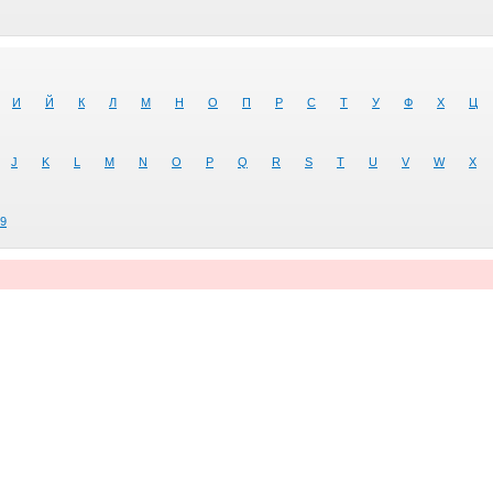
И
Й
К
Л
М
Н
О
П
Р
С
Т
У
Ф
Х
Ц
J
K
L
M
N
O
P
Q
R
S
T
U
V
W
X
9