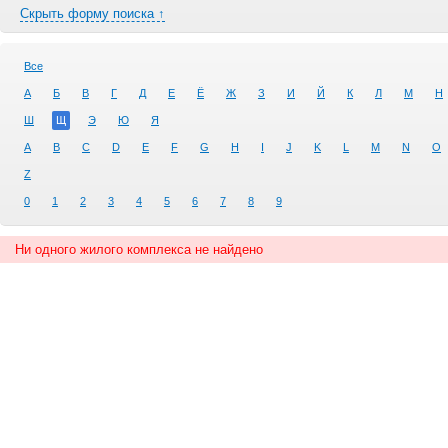
Скрыть форму поиска ↑
Все
А
Б
В
Г
Д
Е
Ё
Ж
З
И
Й
К
Л
М
Н
Ш
Щ
Э
Ю
Я
A
B
C
D
E
F
G
H
I
J
K
L
M
N
O
Z
0
1
2
3
4
5
6
7
8
9
Ни одного жилого комплекса не найдено