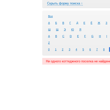
Скрыть форму поиска ↑
Все
А
Б
В
Г
Д
Е
Ё
Ж
З
Ш
Щ
Э
Ю
Я
A
B
C
D
E
F
G
H
I
Z
0
1
2
3
4
5
6
7
8
Ни одного коттеджного поселка не найден