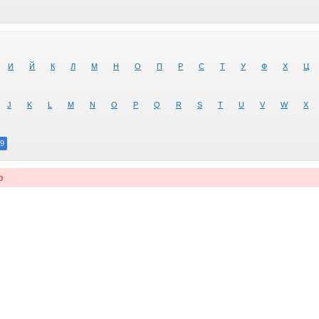
И
Й
К
Л
М
Н
О
П
Р
С
Т
У
Ф
Х
Ц
J
K
L
M
N
O
P
Q
R
S
T
U
V
W
X
9
о