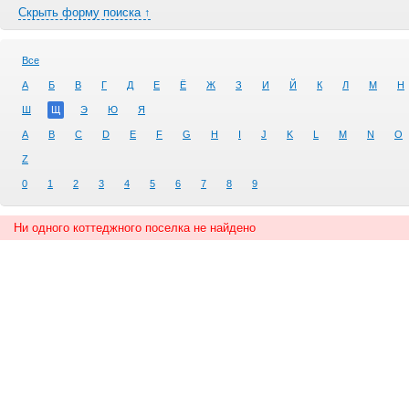
Скрыть форму поиска ↑
Все
А
Б
В
Г
Д
Е
Ё
Ж
З
И
Й
К
Л
М
Н
Ш
Щ
Э
Ю
Я
A
B
C
D
E
F
G
H
I
J
K
L
M
N
O
Z
0
1
2
3
4
5
6
7
8
9
Ни одного коттеджного поселка не найдено