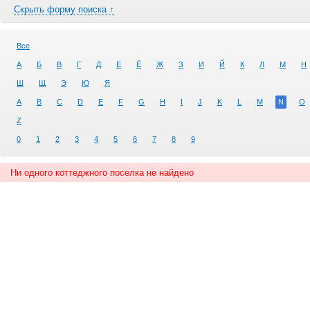
Скрыть форму поиска ↑
Все
А
Б
В
Г
Д
Е
Ё
Ж
З
И
Й
К
Л
М
Н
Ш
Щ
Э
Ю
Я
A
B
C
D
E
F
G
H
I
J
K
L
M
N
O
Z
0
1
2
3
4
5
6
7
8
9
Ни одного коттеджного поселка не найдено