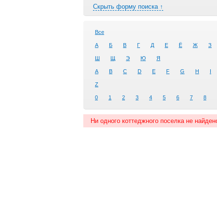
Скрыть форму поиска ↑
Все
А
Б
В
Г
Д
Е
Ё
Ж
З
Ш
Щ
Э
Ю
Я
A
B
C
D
E
F
G
H
I
Z
0
1
2
3
4
5
6
7
8
Ни одного коттеджного поселка не найден