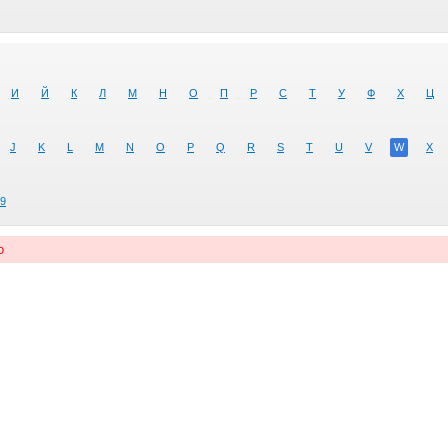
И
Й
К
Л
М
Н
О
П
Р
С
Т
У
Ф
Х
Ц
J
K
L
M
N
O
P
Q
R
S
T
U
V
W
X
9
о