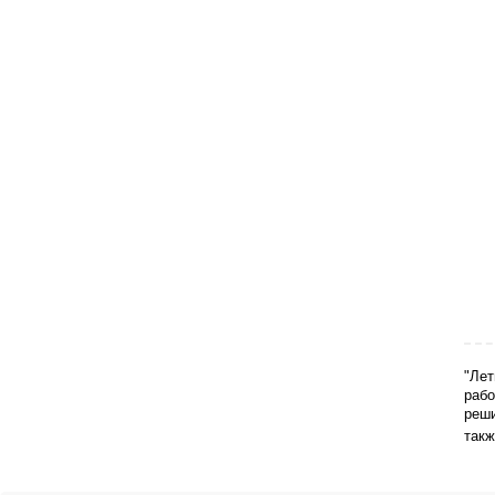
"Лет
рабо
реши
такж