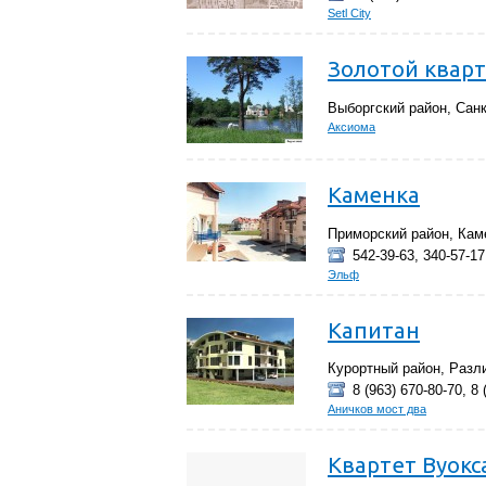
Setl City
Золотой квар
Выборгский район, Санк
Аксиома
Каменка
Приморский район, Кам
542-39-63, 340-57-17
Эльф
Капитан
Курортный район, Разл
8 (963) 670-80-70, 8 
Аничков мост два
Квартет Вуокс