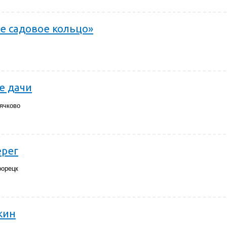
е садовое кольцо»
е дачи
ячково
ерег
рорецк
кин