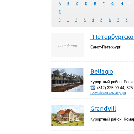
A
B
C
D
E
F
G
H
I
Z
0
1
2
3
4
5
6
7
8
"Петербургско
Санкт-Петербург
Bellagio
Курортный район, Репи
(812) 325-99-44, 325
Балтийская коммерция
GrandVill
Курортный район, Кома