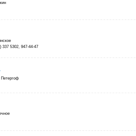
кин
инское
) 337 5302, 947-44-47
а
 Петергоф
ечное