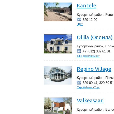
Kantele
Курортный район, Репи
320-12-00
ЦДС
Ollila (Оллила)
Курортный район, Солн
+7 (812) 332 61 01
БТК девелопмент
Repino Village
Курортный район, Прим
329-89-44, 329-89-51
СтройИнвестТорг
Valkeasaari
Курортный район, Бело