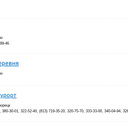
но
-99-46
еревня
но
курорт
рорецк
 380-30-01, 322-52-40, (813) 719-35-20, 320-75-70, 333-33-00, 340-04-94, 32