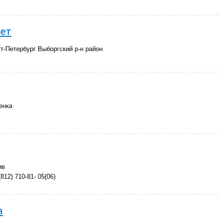
тет
т-Петербург Выборгский р-н район
енка
ив
(812) 710-81- 05(06)
а