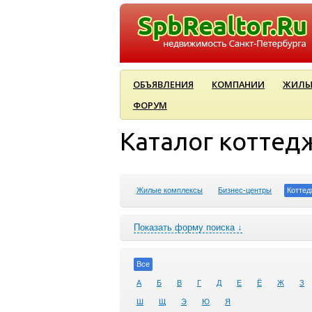
ОБЪЯВЛЕНИЯ
КОМПАНИИ
ЖИЛЫ
ФОРУМ
Каталог коттед
Жилые комплексы
Бизнес-центры
Коттед
Показать форму поиска ↓
Все
А
Б
В
Г
Д
Е
Ё
Ж
З
Ш
Щ
Э
Ю
Я