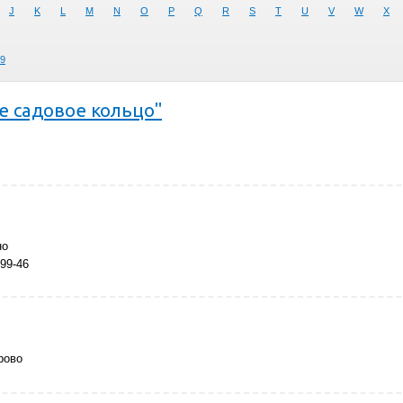
J
K
L
M
N
O
P
Q
R
S
T
U
V
W
X
9
е садовое кольцо"
но
-99-46
рово