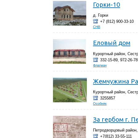
Горки-10
д. Горки
+7 (812) 900-33-10
СНВ
Еловый дом
Курортный район, Сест
332-15-89, 972-26-78
Флагман
Жемчужина Ра
Курортный район, Сест
3255857
Особняк
За гербом г. П
Петродворцовый район, г
+7(812) 33-55-111