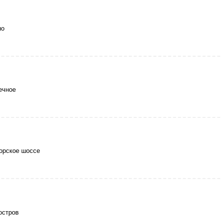
но
ечное
орское шоссе
остров