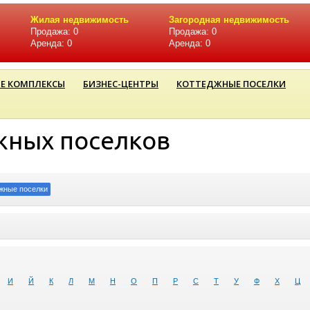
Жилая недвижимость
Загородная недвижимость
Продажа: 0
Продажа: 0
Аренда: 0
Аренда: 0
Е КОМПЛЕКСЫ
БИЗНЕС-ЦЕНТРЫ
КОТТЕДЖНЫЕ ПОСЕЛКИ
жных поселков
жные поселки
И
Й
К
Л
М
Н
О
П
Р
С
Т
У
Ф
Х
Ц