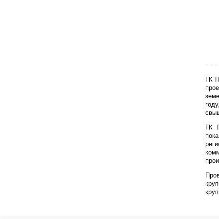
ГК П
про
земе
году
свыш
ГК 
пок
рег
ком
прои
Про
кру
круп