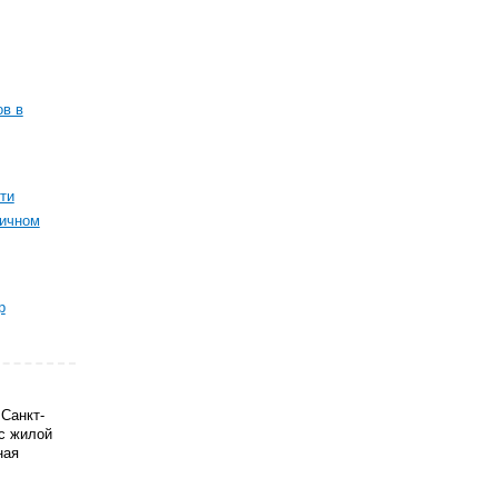
ов в
ти
ричном
р
Санкт-
с жилой
ная