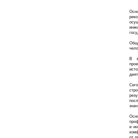
Осн
рек
осу
инж
госу
Общ
чело
В з
прое
ист
деят
Сег
стро
рез
пос
знач
Осн
проф
и ин
комф
от п