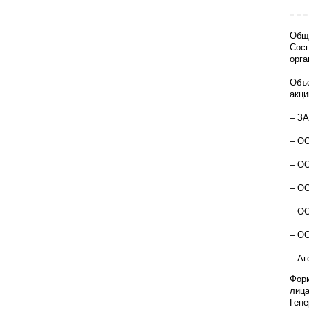
Общ
Сосн
орга
Объе
акци
– ЗА
– О
– ОО
– О
– ОО
– ОО
– Аг
Форм
лица
Гене