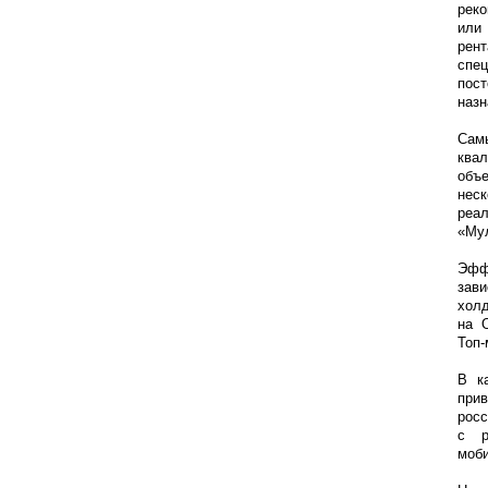
рек
или
рен
спе
пост
назн
Сам
ква
объе
нес
реа
«Мул
Эфф
зави
холд
на 
Топ-
В к
при
росс
с р
моби