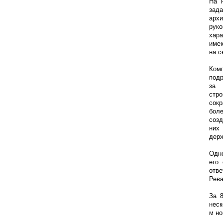
На 
зад
арх
рук
хар
имею
на с
Ком
подр
за 
стр
сокр
бол
созд
них
держ
Одно
его
отв
Рева
За 
неск
м но