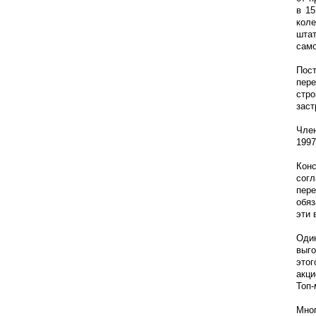
в 15
коле
шта
само
Пост
пер
стр
заст
Член
1997 
Кон
согл
пер
обяз
эти 
Один
выг
этог
акц
Топ-
Мно