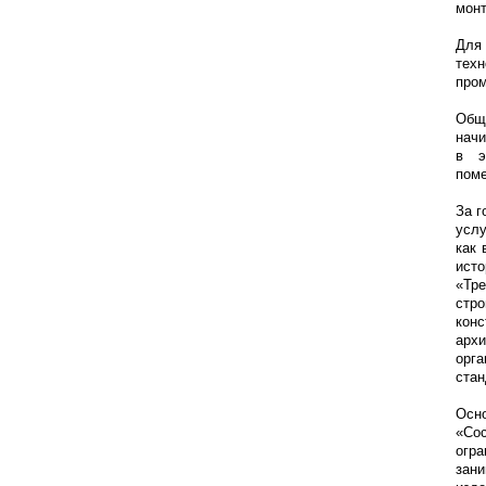
мон
Для
техн
про
Общ
начи
в э
поме
За г
услу
как 
ист
«Тре
cтр
кон
архи
орг
стан
Осно
«Со
огр
зани