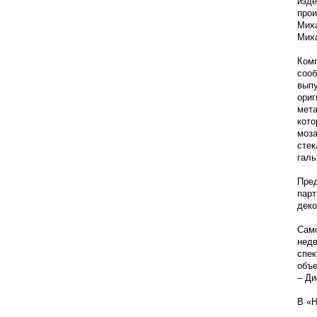
изд
прои
Мих
Мих
Ком
соо
вып
ори
мет
кот
моза
сте
галь
Пре
пар
деко
Сам
нед
спе
объе
– Ди
В «Н