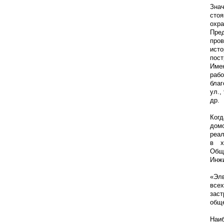
Зна
сто
охр
Пре
про
ист
пос
Имен
раб
бла
ул.,
др.
Когд
домо
реал
в х
Общ
Инжи
«Эл
все
зас
обще
Наи