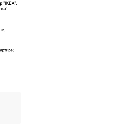
р "IKEA",
нка",
ом;
артире;