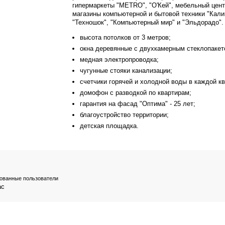
гипермаркеты "METRO", "О'Кей", мебельный цент
магазины компьютерной и бытовой техники "Кали
"Техношок", "Компьютерный мир" и "Эльдорадо".
высота потолков от 3 метров;
окна деревянные с двухкамерным стеклопакет
медная электропроводка;
чугунные стояки канализации;
счетчики горячей и холодной воды в каждой кв
домофон с разводкой по квартирам;
гарантия на фасад "Оптима" - 25 лет;
благоустройство территории;
детская площадка.
рованные пользователи
ас