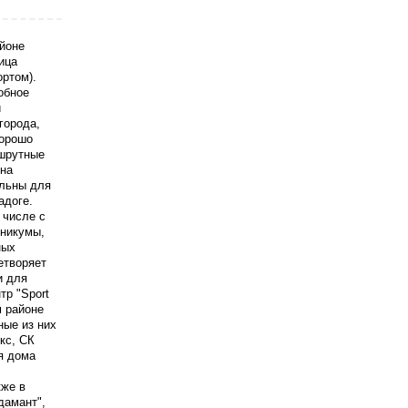
йоне
ица
ортом).
обное
й
города,
хорошо
ршрутные
 на
альны для
адоге.
 числе с
хникумы,
ных
етворяет
и для
тр "Sport
м районе
ные из них
кс, СК
я дома
,
кже в
дамант",