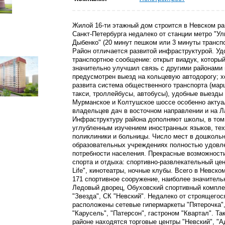
Жилой 16-ти этажный дом строится в Невском ра
Санкт-Петербурга недалеко от станции метро "Ул
Дыбенко" (20 минут пешком или 3 минуты трансп
Район отличается развитой инфраструктурой. Уд
транспортное сообщение: открыт виадук, которы
значительно улучшил связь с другими районами 
предусмотрен выезд на кольцевую автодорогу; 
развита система общественного транспорта (ма
такси, троллейбусы, автобусы), удобные выезды
Мурманское и Колтушское шоссе особенно акту
владельцев дач в восточном направлении и на Л
Инфраструктуру района дополняют школы, в том
углубленным изучением иностранных языков, те
поликлиники и больницы. Число мест в дошколь
образовательных учреждениях полностью удовл
потребности населения. Прекрасные возможност
спорта и отдыха: спортивно-развлекательный цен
Life", кинотеатры, ночные клубы. Всего в Невско
171 спортивное сооружение, наиболее значитель
Ледовый дворец, Обуховский спортивный компле
"Звезда", СК "Невский". Недалеко от строящегос
расположены сетевые гипермаркеты "Пятерочка"
"Карусель", "Патерсон", гастроном "Квартал". Та
районе находятся торговые центры "Невский", "А